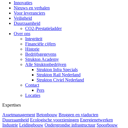
Innovaties
Nieuws en verhalen
Voor leveranciers
Veiligheid
Duurzaamheid
CO2-Prestatieladder
Over ons
Integriteit
Financiële cijfers
Historie
Bedrijfsgegevens
Strukton Academy
Alle Struktonbedrijven
Strukton Infra Specials
Strukton Rail Nederland
Strukton Civiel Nederland
Contact
Pers
Locaties
Expertises
Assetmanagement
Betonbouw
Bruggen en viaducten
Duurzaamheid
Ecologische voorzieningen
Energienetwerken
Industrie
Leidingbouw
Ondergrondse infrastructuur
Spoorbouw