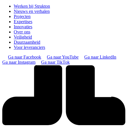
Werken bij Strukton
Nieuws en verhalen
Projecten
Expertises
Innovaties
Over ons
Veiligheid
Duurzaamheid
Voor leveranciers
Ga naar Facebook
Ga naar YouTube
Ga naar LinkedIn
Ga naar Instagram
Ga naar TikTok