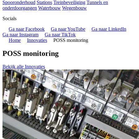
Spooronderhoud
Stations
Treinbeveiliging
Tunnels en
onderdoorgangen
Waterbouw
Wegenbouw
Socials
Ga naar Facebook
Ga naar YouTube
Ga naar LinkedIn
Ga naar Instagram
Ga naar TikTok
Home
Innovaties
POSS monitoring
POSS monitoring
Bekijk alle Innovaties