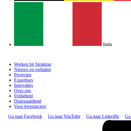
Italia
Werken bij Strukton
Nieuws en verhalen
Projecten
Expertises
Innovaties
Over ons
Veiligheid
Duurzaamheid
Voor leveranciers
Ga naar Facebook
Ga naar YouTube
Ga naar LinkedIn
Ga 